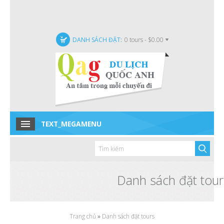
DANH SÁCH ĐẶT:
0 tours - $0.00
TEXT_MEGAMENU
Home
Tour trong nước
Tour quốc tế
Danh sách đặt tour
Tour Đặc Biệt
Tin tức
Trang chủ
»
Danh sách đặt tours