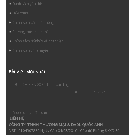
Danh sách yêu thích
Hủy tours
Chính sách bảo mật thông tin
Phương thức thanh toán
Chính sách đổi/hủy và hoàn tiền
Chính sách vận chuyển
B
Ài Viết Mới Nhất
DU LỊCH BIỂN 2024 Teambuilding
DU LỊCH BIỂN 2024
Video du lịch đài loan
LIÊN HỆ
CÔNG TY TNHH THƯƠNG MẠI & DVDL QUỐC ANH
MST : 0104507820 Ngày Cấp 04/03/2010 - Cấp độ Phòng ĐKKD Sở