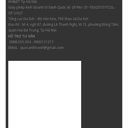
KH&ĐT Tp Hà Nội
Giấy phép kinh doanh lữ hành
Quốc tế: GP/No: 01-783/2015/TCDL-
GP LHQT
Tổng cục Du lịch – Bộ Văn hóa, Thể thao và Du lịch
Địa chỉ :
Số 4, ngõ 87, đường Lê Thanh Nghị, tổ 15, phường Đồng Tâm,
quận Hai Bà Trưng, Tp Hà Nội.
HỖ TRỢ TƯ VẤN
0988.555.034 - 0902121217
EMAIL : quocanhtravel@gmail.com