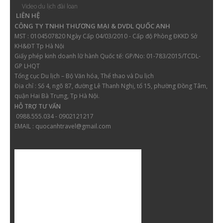
Video du lịch đài loan
LIÊN HỆ
CÔNG TY TNHH THƯƠNG MẠI & DVDL QUỐC ANH
MST : 0104507820 Ngày Cấp 04/03/2010 - Cấp độ Phòng ĐKKD Sở
KH&ĐT Tp Hà Nội
Giấy phép kinh doanh lữ hành
Quốc tế: GP/No: 01-783/2015/TCDL-
GP LHQT
Tổng cục Du lịch – Bộ Văn hóa, Thể thao và Du lịch
Địa chỉ :
Số 4, ngõ 87, đường Lê Thanh Nghị, tổ 15, phường Đồng Tâm,
quận Hai Bà Trưng, Tp Hà Nội.
HỖ TRỢ TƯ VẤN
0988.555.034 - 0902121217
EMAIL : quocanhtravel@gmail.com