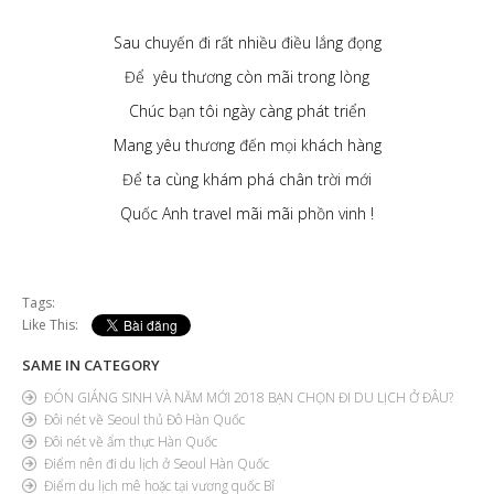
Sau chuyến đi rất nhiều điều lắng đọng
Để yêu thương còn mãi trong lòng
Chúc bạn tôi ngày càng phát triển
Mang yêu thương đến mọi khách hàng
Để ta cùng khám phá chân trời mới
Quốc Anh travel mãi mãi phồn vinh !
Tags:
Like This:
SAME IN CATEGORY
ĐÓN GIÁNG SINH VÀ NĂM MỚI 2018 BẠN CHỌN ĐI DU LỊCH Ở ĐÂU?
Đôi nét về Seoul thủ Đô Hàn Quốc
Đôi nét về ẩm thực Hàn Quốc
Điểm nên đi du lịch ở Seoul Hàn Quốc
Điểm du lịch mê hoặc tại vương quốc Bỉ