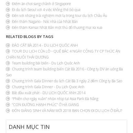
Điểm ăn chơi sang chảnh ở Singapore
Đi du lịch Seoul với 4 việc không thể bỏ qua
Đến với những trải nghiệm mới lạ trong tour du lịch Châu Âu
Đến thăm Nagano - Nóc nhà của Nhật Bản
Đến thăm Kansai Nhật Bản một thủ đô thương mại xa xưa
RELATED BLOGS BY TAGS
ĐẢO CÁT BÀ 2014 - DU LỊCH QUỐC ANH
TOUR DU LỊCH CỬA LÒ - QUÊ BÁC 4 NGÀY CÔNG TY CP THỨC ĂN
CHĂN NUÔI THÁI DƯƠNG
Team building bãi biển - Du Lịch Quốc Anh
Chương trình team building biển Cát Bà 2016 - Công ty DV ăn uống Ba
Sao
Chương trình Gala Dinner du lịch Cát Bà 3 ngày 2 đêm Công ty Ba Sao
Chương trình Gala Dinner - Du Lich Quoc Anh
Bắt đầu xuất phát - DU LỊCH QUỐC ANH 2014
“Phiên chợ ngày xuân” nhộn nhịp tại Asia Park Đà Nẵng
“CON ĐƯỜNG HẠNH PHÚC” Ở HÀ GIANG
ĐÓN GIÁNG SINH VÀ NĂM MỚI 2018 BẠN CHỌN ĐI DU LỊCH Ở ĐÂU?
DANH
MỤC TIN