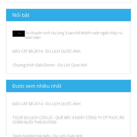
N
ổi bật
Du thuyền vịnh Hạ Long 3 sao chở khách nước ngoài cháy rụi
hoàn toàn
ĐẢO CÁT BÀ 2014 - DU LỊCH QUỐC ANH
Chương trình Gala Dinner - Du Lich Quoc Anh
Được
xem
nhiều nhất
ĐẢO CÁT BÀ 2014 - DU LỊCH QUỐC ANH
TOUR DU LỊCH CỬA LÒ - QUÊ BÁC 4 NGÀY CÔNG TY CP THỨC ĂN
CHĂN NUÔI THÁI DƯƠNG
Team building bãi biển - Du Lịch Quốc Anh