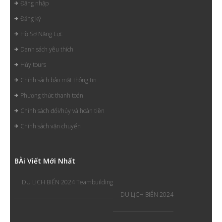
Đăng nhập
Đăng ký
Hồ Sơ Năng Lực
Danh sách yêu thích
Hủy tours
Chính sách bảo mật thông tin
Phương thức thanh toán
Chính sách đổi/hủy và hoàn tiền
Chính sách vận chuyển
B
Ài Viết Mới Nhất
DU LỊCH BIỂN 2024 Teambuilding
DU LỊCH BIỂN 2024