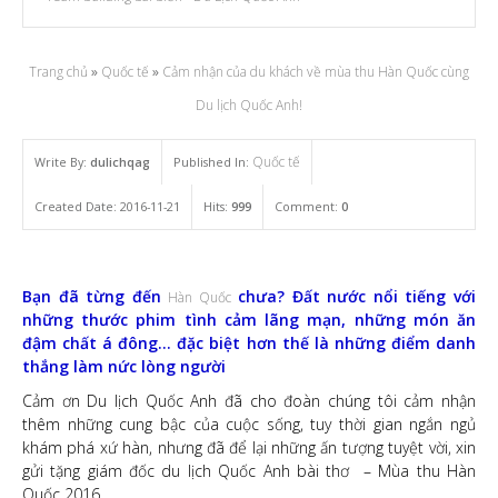
Trang chủ
»
Quốc tế
»
Cảm nhận của du khách về mùa thu Hàn Quốc cùng
Du lịch Quốc Anh!
Quốc tế
Write By:
dulichqag
Published In:
Created Date: 2016-11-21
Hits:
999
Comment:
0
Bạn đã từng đến
chưa? Đất nước nổi tiếng với
Hàn Quốc
những thước phim tình cảm lãng mạn, những món ăn
đậm chất á đông... đặc biệt hơn thế là những điểm danh
thắng làm nức lòng người
Cảm ơn Du lịch Quốc Anh đã cho đoàn chúng tôi cảm nhận
thêm những cung bậc của cuộc sống, tuy thời gian ngắn ngủ
khám phá xứ hàn, nhưng đã để lại những ấn tượng tuyệt vời, xin
gửi tặng giám đốc du lịch Quốc Anh bài thơ – Mùa thu Hàn
Quốc 2016 .