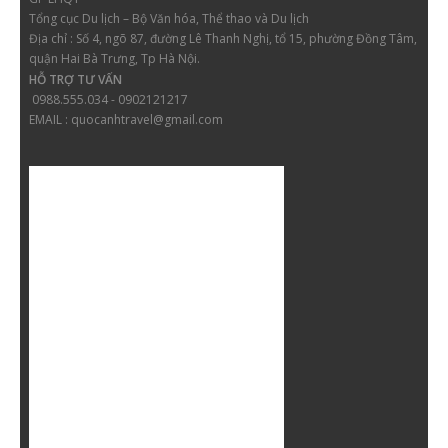
Tổng cục Du lịch – Bộ Văn hóa, Thể thao và Du lịch
Địa chỉ :
Số 4, ngõ 87, đường Lê Thanh Nghị, tổ 15, phường Đồng Tâm,
quận Hai Bà Trưng, Tp Hà Nội.
HỖ TRỢ TƯ VẤN
0988.555.034 - 0902121217
EMAIL : quocanhtravel@gmail.com