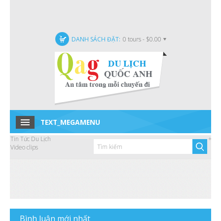
DANH SÁCH ĐẶT:
0 tours - $0.00
TEXT_MEGAMENU
Tin Tức Du Lịch
+
Home
Video clips
Tour trong nước
Tour quốc tế
Tour Đặc Biệt
Tin tức
B
ình luận mới nhất