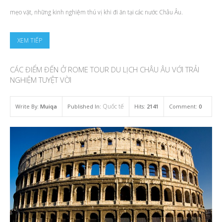
mẹo vặt, những kinh nghiệm thú vị khi đi ăn tại các nước Châu Âu.
XEM TIẾP
CÁC ĐIỂM ĐẾN Ở ROME TOUR DU LỊCH CHÂU ÂU VỚI TRẢI
NGHIỆM TUYỆT VỜI
Quốc tế
Write By:
Muiqa
Published In:
Hits:
2141
Comment:
0