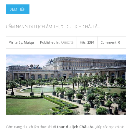
XEM TIẾP
CẨM NANG DU LỊCH ẨM THỰC DU LỊCH CHÂU ÂU
Quốc tế
Write By:
Muiqa
Published In:
Hits:
2397
Comment:
0
tour du lịch Châu Âu
Cẩm nang du lịch ẩm thực khi đi
giúp các bạn có các