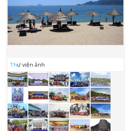
Th
ư viện ảnh