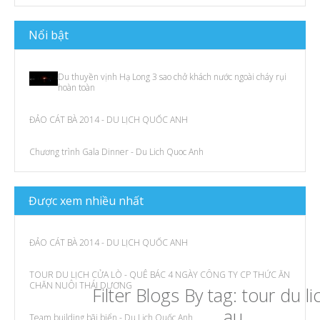
N
ổi bật
Du thuyền vịnh Hạ Long 3 sao chở khách nước ngoài cháy rụi
hoàn toàn
ĐẢO CÁT BÀ 2014 - DU LỊCH QUỐC ANH
Chương trình Gala Dinner - Du Lich Quoc Anh
Được
xem
nhiều nhất
ĐẢO CÁT BÀ 2014 - DU LỊCH QUỐC ANH
TOUR DU LỊCH CỬA LÒ - QUÊ BÁC 4 NGÀY CÔNG TY CP THỨC ĂN
CHĂN NUÔI THÁI DƯƠNG
Filter Blogs By tag: tour du l
au
Team building bãi biển - Du Lịch Quốc Anh