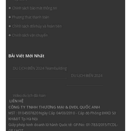
Chính sách bảo mật thông tin
Phương thức thanh toán
Chính sách đổi/hủy và hoàn tiền
Chính sách vận chuyển
B
Ài Viết Mới Nhất
DU LỊCH BIỂN 2024 Teambuilding
DU LỊCH BIỂN 2024
Video du lịch đài loan
LIÊN HỆ
CÔNG TY TNHH THƯƠNG MẠI & DVDL QUỐC ANH
MST : 0104507820 Ngày Cấp 04/03/2010 - Cấp độ Phòng ĐKKD Sở
KH&ĐT Tp Hà Nội
Giấy phép kinh doanh lữ hành
Quốc tế: GP/No: 01-783/2015/TCDL-
GP LHQT