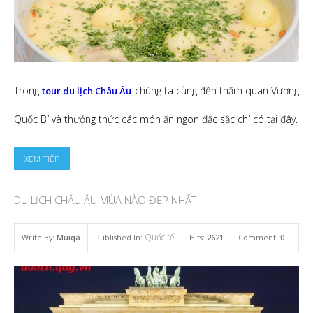
Trong
chúng ta cùng đến thăm quan Vương
tour du lịch Châu Âu
Quốc Bỉ và thưởng thức các món ăn ngon đặc sắc chỉ có tại đây.
XEM TIẾP
DU LỊCH CHÂU ÂU MÙA NÀO ĐẸP NHẤT
Quốc tế
Write By:
Muiqa
Published In:
Hits:
2621
Comment:
0