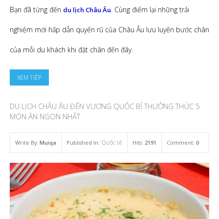
Bạn đã từng đến
. Cùng điểm lại những trải
du lịch Châu Âu
nghiệm mới hấp dẫn quyến rũ của Châu Âu lưu luyến bước chân
của mỗi du khách khi đặt chân đến đây.
XEM TIẾP
DU LỊCH CHÂU ÂU ĐẾN VƯƠNG QUỐC BỈ THƯỞNG THỨC 5
MÓN ĂN NGON NHẤT
Quốc tế
Write By:
Muiqa
Published In:
Hits:
2191
Comment:
0