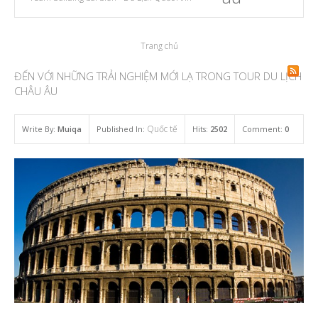
Trang chủ
ĐẾN VỚI NHỮNG TRẢI NGHIỆM MỚI LẠ TRONG TOUR DU LỊCH
CHÂU ÂU
Quốc tế
Write By:
Muiqa
Published In:
Hits:
2502
Comment:
0