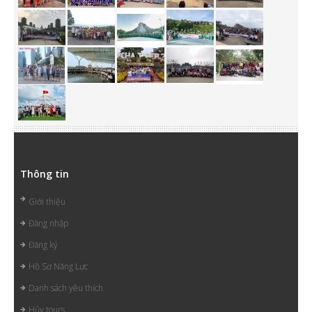
Thông tin
Giới thiệu
Đăng nhập
Đăng ký
Hồ Sơ Năng Lực
Danh sách yêu thích
Hủy tours