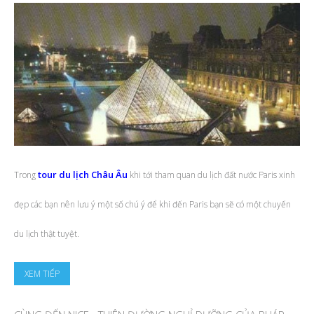
tour du lịch Châu Âu
Trong
khi tới tham quan du lịch đất nước Paris xinh
đẹp các bạn nên lưu ý một số chú ý để khi đến Paris bạn sẽ có một chuyến
du lịch thật tuyệt.
XEM TIẾP