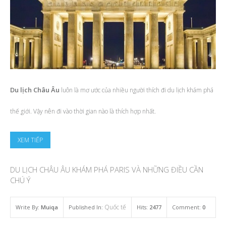
Du lịch Châu Âu
luôn là mơ ước của nhiều người thích đi du lịch khám phá
thế giới. Vậy nên đi vào thời gian nào là thích hợp nhất.
XEM TIẾP
DU LỊCH CHÂU ÂU KHÁM PHÁ PARIS VÀ NHỮNG ĐIỀU CẦN
CHÚ Ý
Quốc tế
Write By:
Muiqa
Published In:
Hits:
2477
Comment:
0