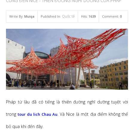
CÙNG ĐẾN NICE - THIÊN ĐƯỜNG NGHỈ DƯỠNG CỦA PHÁP
Quốc tế
Write By:
Muiqa
Published In:
Hits:
1639
Comment:
0
Pháp từ lâu đã có tiếng là thiên đường nghĩ dưỡng tuyệt vời
trong
. Và Nice là một địa điểm không thể
tour du lich Chau Au
bỏ qua khi đến đây.