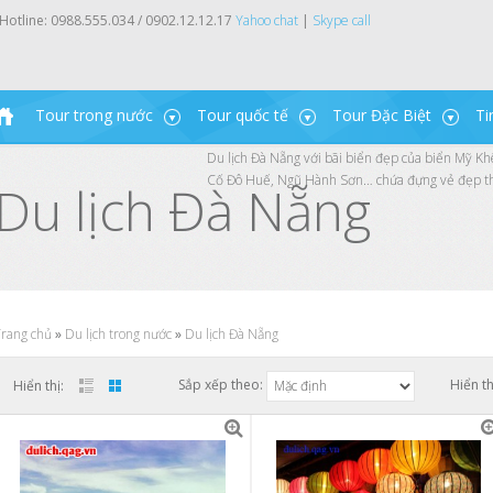
Hotline:
0988.555.034 / 0902.12.12.17
Yahoo chat
|
Skype call
Tour trong nước
Tour quốc tế
Tour Đặc Biệt
Ti
Du lịch Đà Nẵng với bãi biển đẹp của biển Mỹ Khê
Cố Đô Huế, Ngũ Hành Sơn… chứa đựng vẻ đẹp thiê
Du lịch Đà Nẵng
rang chủ
»
Du lịch trong nước
»
Du lịch Đà Nẵng
Sắp xếp theo:
Hiển th
Hiển thị: