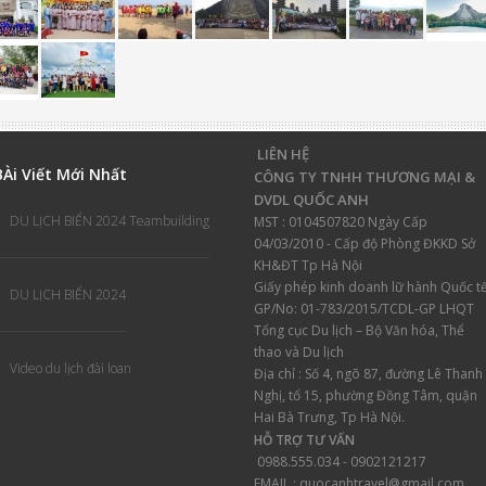
LIÊN HỆ
B
Ài Viết Mới Nhất
CÔNG TY TNHH THƯƠNG MẠI &
DVDL QUỐC ANH
DU LỊCH BIỂN 2024 Teambuilding
MST : 0104507820 Ngày Cấp
04/03/2010 - Cấp độ Phòng ĐKKD Sở
KH&ĐT Tp Hà Nội
Giấy phép kinh doanh lữ hành
Quốc tế
DU LỊCH BIỂN 2024
GP/No: 01-783/2015/TCDL-GP LHQT
Tổng cục Du lịch – Bộ Văn hóa, Thể
thao và Du lịch
Video du lịch đài loan
Địa chỉ :
Số 4, ngõ 87, đường Lê Thanh
Nghị, tổ 15, phường Đồng Tâm, quận
Hai Bà Trưng, Tp Hà Nội.
HỖ TRỢ TƯ VẤN
0988.555.034 - 0902121217
EMAIL : quocanhtravel@gmail.com