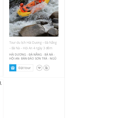
Tour du lịch Hải Dương – Đà Nẵng
– Bà Nà – Hội An 4 ngày 3 đêm
HẢI DƯƠNG - ĐÀ NẴNG - BÀ NÀ -
HỘI AN- BÁN ĐẢO SƠN TRÀ - NGŨ
...