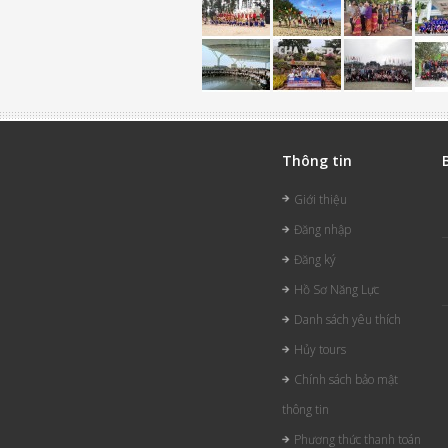
Thông tin
Giới thiệu
Đăng nhập
Đăng ký
Hồ Sơ Năng Lực
Danh sách yêu thích
Hủy tours
Chính sách bảo mật
thông tin
Phương thức thanh toán