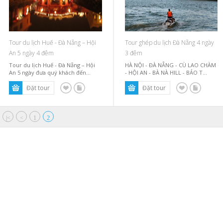
Tour du lịch Huế - Đà Nẵng – Hội
Tour ghép du lịch Đà Nẵng 4 ngày
An 5 ngày 4 đêm
3 đêm
Tour du lịch Huế - Đà Nẵng – Hội
HÀ NỘI - ĐÀ NẴNG - CÙ LAO CHÀM
An 5 ngày đưa quý khách đến...
- HỘI AN - BÀ NÀ HILL - BẢO T...
|<
<
1
2