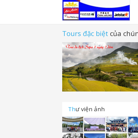
Tours đặc biệt
của chún
Th
ư viện ảnh