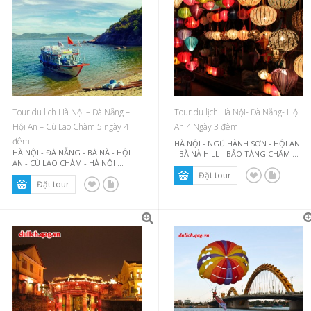
Tour du lịch Hà Nội – Đà Nẵng –
Tour du lịch Hà Nội- Đà Nẵng- Hội
Hội An – Cù Lao Chàm 5 ngày 4
An 4 Ngày 3 đêm
đêm
HÀ NỘI - NGŨ HÀNH SƠN - HỘI AN
HÀ NỘI - ĐÀ NẴNG - BÀ NÀ - HỘI
- BÀ NÀ HILL - BẢO TÀNG CHĂM ...
AN - CÙ LAO CHÀM - HÀ NỘI ...