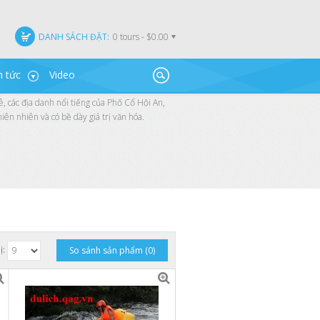
DANH SÁCH ĐẶT:
0 tours - $0.00
n tức
Video
, các địa danh nổi tiếng của Phố Cổ Hội An,
n nhiên và có bề dày giá trị văn hóa.
ị:
So sánh sản phẩm (0)