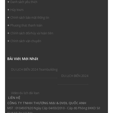
Danh sách yêu thích
Hủy tours
Chính sách bảo mật thông tin
Phương thức thanh toán
Chính sách đổi/hủy và hoàn tiền
Chính sách vận chuyển
B
Ài Viết Mới Nhất
DU LỊCH BIỂN 2024 Teambuilding
DU LỊCH BIỂN 2024
Video du lịch đài loan
LIÊN HỆ
CÔNG TY TNHH THƯƠNG MẠI & DVDL QUỐC ANH
MST : 0104507820 Ngày Cấp 04/03/2010 - Cấp độ Phòng ĐKKD Sở