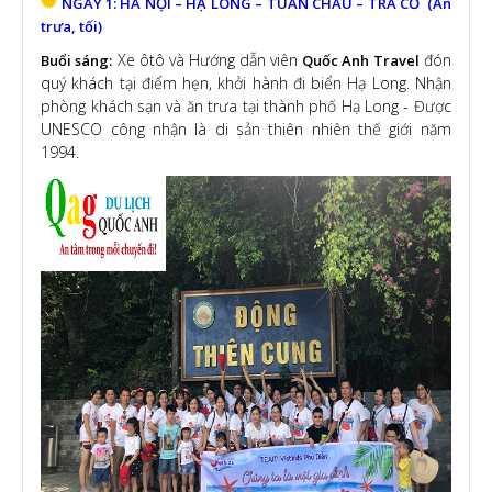
NGÀY 1: HÀ NỘI – HẠ LONG – TUẦN CHÂU – TRÀ CỔ (Ăn
trưa, tối)
Xe ôtô và Hướng dẫn viên
đón
Buổi sáng:
Quốc Anh Travel
quý khách tại điểm hẹn, khởi hành đi biển Hạ Long. Nhận
phòng khách sạn và ăn trưa tại thành phố Hạ Long - Được
UNESCO công nhận là di sản thiên nhiên thế giới năm
1994.