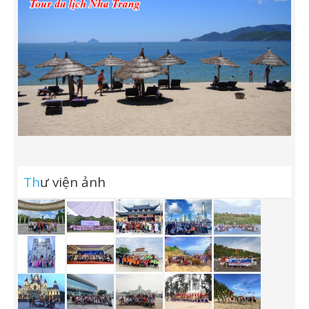
Th
ư viện ảnh