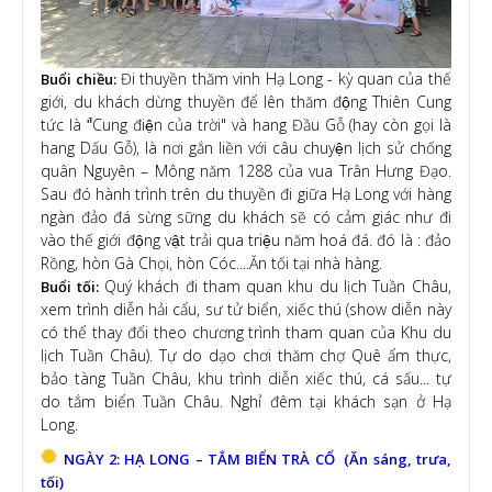
Đi thuyền thăm vinh Hạ Long - kỳ quan của thế
Buổi chiều:
giới, du khách dừng thuyền để lên thăm động Thiên Cung
tức là "̉Cung điện của trời" và hang Đầu Gỗ (hay còn gọi là
hang Dấu Gỗ), là nơi gắn liền với câu chuyện lịch sử chống
quân Nguyên – Mông năm 1288 của vua Trân Hưng Đạo.
Sau đó hành trình trên du thuyền đi giữa Hạ Long với hàng
ngàn đảo đá sừng sững du khách sẽ có cảm giác như đi
vào thế giới động vật trải qua triệu năm hoá đá. đó là : đảo
Rồng, hòn Gà Chọi, hòn Cóc....Ăn tối tại nhà hàng.
Quý khách đi tham quan khu du lịch Tuần Châu,
Buổi tối:
xem trình diễn hải cẩu, sư tử biển, xiếc thú (show diễn này
có thể thay đổi theo chương trình tham quan của Khu du
lịch Tuần Châu). Tự do dạo chơi thăm chợ Quê ẩm thực,
bảo tàng Tuần Châu, khu trình diễn xiếc thú, cá sấu... tự
do tắm biển Tuần Châu. Nghỉ đêm tại khách sạn ở Hạ
Long.
NGÀY 2: HẠ LONG – TẮM BIỂN TRÀ CỔ (Ăn sáng, trưa,
tối)