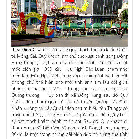
Sau khi ăn sáng quý khách tới cửa khẩu Quốc
Lựa chọn 2:
tế Móng Cái, Quý khách làm thủ tục xuất cảnh sang Đông
Hưng Trung Quốc, tham quan và chụp ảnh lưu niệm tại cột
mốc biên giới 1369, cầu Hữu Nghị Bắc Luân, thăm nhà
triển lãm Hữu Nghị Việt Trung với các hình ảnh và hiện vật
phong phú thể hiện cho mối tình anh em lâu đời giữa
nhân dân hai nước Việt – Trung, chụp ảnh lưu niệm tại
Quảng trường Ủy ban thị xã Đông Hưng, sau đó Quý
khách đến tham quan Y học cổ truyền Quảng Tây Đức
Nhân Đường, tại đây Quý khách sẽ tìm hiểu nền Trung y cổ
truyền nổi tiếng Trung Hoa và thế giới, được đội ngũ y bác
sỹ bắt mạch khám bệnh miễn phí. Sau đó, Quý khách đi
tham quan bãi biển Vạn Vỹ nằm cách Đông Hưng khoảng
30km, là một trong những bãi biển đẹp nổi tiếng của tỉnh