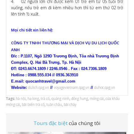
4. 02 người lớn chỉ được kèm 01 trẻ em từ 05 tuổi trở
xuống, nếu trẻ em đi kèm nhiều hơn thì từ em thứ 02 trở
lên tính ½ xuất.
Mọi chi tiết xin liên hệ:
CÔNG TY TNHH THƯƠNG MẠI VÀ DỊCH VỤ DU LỊCH QUỐC
ANH
Đ/c : P.1107, Ngõ 129D Trương Định, Tòa nhà Trương Định
Complex, Q. Hai Bà Trưng, Tp. Hà Nội
ĐT: 0243.6674.1809 / 2246.0546 . Fax : 024.7306.1809
Hotline : 0988.555.034 // 0936.363910
E.mail: quocanhtravel@gmail.com
dulich.qag.vn
voyagevietnam.qag.vn
duhoc.qag.vn
Website:
//
//
Tags:
hà nội
,
hạ long
,
trà cổ
,
quảng ninh
,
đông hưng
,
móng cái
,
cửa khẩu
móng cái
,
bãi biển trà cổ
,
tuần châu
,
bãi cháy
Tours đặc biệt
của chúng tôi