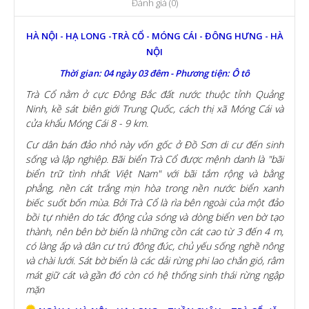
Đánh giá (0)
HÀ NỘI - HẠ LONG -TRÀ CỔ - MÓNG CÁI - ĐÔNG HƯNG - HÀ
NỘI
Thời gian: 04 ngày 03 đêm - Phương tiện: Ô tô
Trà Cổ nằm ở cực Ðông Bắc đất nước thuộc tỉnh Quảng
Ninh, kề sát biên giới Trung Quốc, cách thị xã Móng Cái và
cửa khẩu Móng Cái 8 - 9 km.
Cư dân bán đảo nhỏ này vốn gốc ở Ðồ Sơn di cư đến sinh
sống và lập nghiệp. Bãi biển Trà Cổ được mệnh danh là "bãi
biển trữ tình nhất Việt Nam" với bãi tắm rộng và bằng
phẳng, nền cát trắng mịn hòa trong nền nước biển xanh
biếc suốt bốn mùa. Bởi Trà Cổ là rìa bên ngoài của một đảo
bồi tự nhiên do tác động của sóng và dòng biển ven bờ tạo
thành, nên bên bờ biển là những cồn cát cao từ 3 đến 4 m,
có làng ấp và dân cư trú đông đúc, chủ yếu sống nghề nông
và chài lưới. Sát bờ biển là các dải rừng phi lao chắn gió, râm
mát giữ cát và gần đó còn có hệ thống sinh thái rừng ngập
mặn