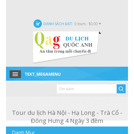
DANH SÁCH ĐẶT:
0 tours - $0.00
TEXT_MEGAMENU
Home
Tour trong nước
Tour quốc tế
Tour du lịch Hà Nội - Hạ Long - Trà Cổ -
Tour Đặc Biệt
Đông Hưng 4 Ngày 3 đêm
Tin tức
Danh
Mục