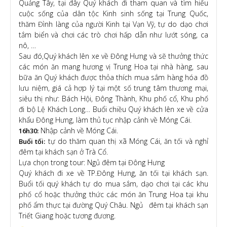
Quảng Tây, tại đây Quý khách đi tham quan và tìm hiểu
cuộc sống của dân tộc Kinh sinh sống tại Trung Quốc,
thăm Đình làng của người Kinh tại Vạn Vỹ, tự do dạo chơi
tắm biển và chơi các trò chơi hấp dẫn như lướt sóng, ca
nô, …
Sau đó,Quý khách lên xe về Đông Hưng và sẽ thưởng thức
các món ăn mang hương vị Trung Hoa tại nhà hàng, sau
bữa ăn Quý khách được thỏa thích mua sắm hàng hóa đồ
lưu niệm, giá cả hợp lý tại một số trung tâm thương mại,
siêu thị như: Bách Hội, Đông Thành, Khu phố cổ, Khu phố
đi bộ Lệ Khách Long… Buổi chiều Quý khách lên xe về cửa
khẩu Đông Hưng, làm thủ tục nhập cảnh về Móng Cái.
Nhập cảnh về Móng Cái.
16h30:
tự do thăm quan thị xã Móng Cái, ăn tối và nghỉ
Buổi tối:
đêm tại khách sạn ở Trà Cổ.
Lựa chọn trong tour: Ngủ đêm tại Đông Hưng
Quý khách đi xe về TP.Đông Hưng, ăn tối tại khách sạn.
Buổi tối quý khách tự do mua sắm, dạo chơi tại các khu
phố cổ hoặc thưởng thức các món ăn Trung Hoa tại khu
phố ẩm thực tại đường Quý Châu. Ngủ đêm tại khách sạn
Triết Giang hoặc tương đương.