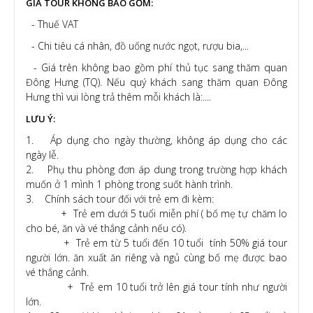
GIÁ TOUR KHÔNG BAO GỒM:
- Thuế VAT
- Chi tiêu cá nhân, đồ uống nước ngọt, rượu bia,...
- Giá trên không bao gồm phí thủ tục sang thăm quan
Đông Hưng (TQ). Nếu quý khách sang thăm quan Đông
Hưng thì vui lòng trả thêm mỗi khách là:....
LƯU Ý:
1. Áp dụng cho ngày thường, không áp dụng cho các
ngày lễ.
2. Phụ thu phòng đơn áp dung trong trường hợp khách
muốn ở 1 mình 1 phòng trong suốt hành trình.
3. Chính sách tour đối với trẻ em đi kèm:
+ Trẻ em dưới 5 tuổi miễn phí ( bố mẹ tự chăm lo
cho bé, ăn và vé thắng cảnh nếu có).
+ Trẻ em từ 5 tuổi đến 10 tuổi tính 50% giá tour
người lớn. ăn xuất ăn riêng và ngủ cùng bố mẹ được bao
vé thắng cảnh.
+ Trẻ em 10 tuổi trở lên giá tour tính như người
lớn.