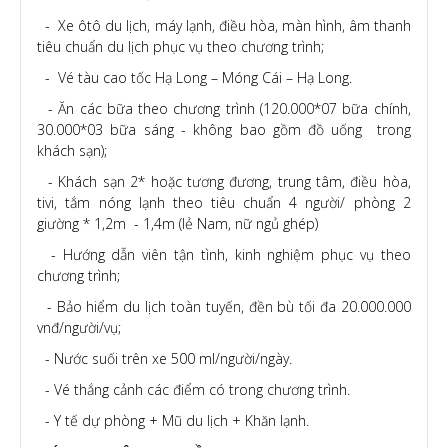
- Xe ôtô du lịch, máy lạnh, điều hòa, màn hình, âm thanh
tiêu chuẩn du lịch phục vụ theo chương trình;
- Vé tàu cao tốc Hạ Long – Móng Cái – Hạ Long.
- Ăn các bữa theo chương trình (120.000*07 bữa chính,
30.000*03 bữa sáng - không bao gồm đồ uống trong
khách sạn);
- Khách sạn 2* hoặc tương đương, trung tâm, điều hòa,
tivi, tắm nóng lạnh theo tiêu chuẩn 4 người/ phòng 2
giường * 1,2m - 1,4m (lẻ Nam, nữ ngủ ghép)
- Hướng dẫn viên tận tình, kinh nghiệm phục vụ theo
chương trình;
- Bảo hiểm du lịch toàn tuyến, đền bù tối đa 20.000.000
vnđ/người/vụ;
- Nước suối trên xe 500 ml/người/ngày.
- Vé thắng cảnh các điểm có trong chương trình.
- Y tế dự phòng + Mũ du lịch + Khăn lạnh.