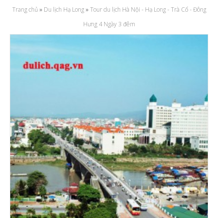
Trang chủ
»
Du lịch Hạ Long
»
Tour du lịch Hà Nội - Hạ Long - Trà Cổ - Đông
Hưng 4 Ngày 3 đêm