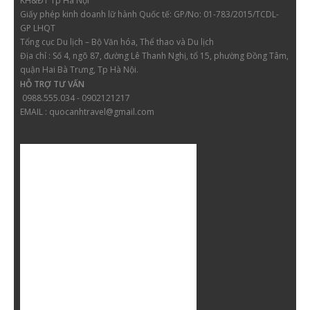
KH&ĐT Tp Hà Nội
Giấy phép kinh doanh lữ hành
Quốc tế: GP/No: 01-783/2015/TCDL-
GP LHQT
Tổng cục Du lịch – Bộ Văn hóa, Thể thao và Du lịch
Địa chỉ :
Số 4, ngõ 87, đường Lê Thanh Nghị, tổ 15, phường Đồng Tâm,
quận Hai Bà Trưng, Tp Hà Nội.
HỖ TRỢ TƯ VẤN
0988.555.034 - 0902121217
EMAIL : quocanhtravel@gmail.com