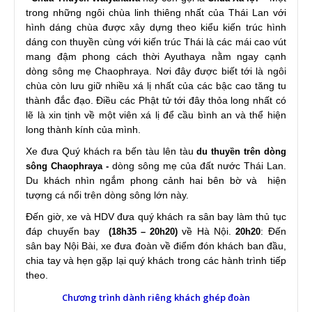
trong những ngôi chùa linh thiêng nhất của Thái Lan với
hình dáng chùa được xây dựng theo kiểu kiến trúc hình
dáng con thuyền cùng với kiến trúc Thái là các mái cao vút
mang đậm phong cách thời Ayuthaya nằm ngay cạnh
dòng sông mẹ Chaophraya. Nơi đây được biết tới là ngôi
chùa còn lưu giữ nhiều xá lị nhất của các bậc cao tăng tu
thành đắc đạo. Điều các Phật tử tới đây thỏa long nhất có
lẽ là xin tịnh về một viên xá lị để cầu bình an và thể hiện
long thành kính của mình.
Xe đưa Quý khách ra bến tàu lên tàu
du thuyền trên dòng
dòng sông mẹ của đất nước Thái Lan.
sông Chaophraya -
Du khách nhìn ngắm phong cảnh hai bên bờ và hiện
tượng cá nổi trên dòng sông lớn này.
Đến giờ, xe và HDV đưa quý khách ra sân bay làm thủ tục
đáp chuyến bay
về Hà Nội.
: Đến
(18h35 – 20h20)
20h20
sân bay Nội Bài, xe đưa đoàn về điểm đón khách ban đầu,
chia tay và hẹn gặp lại quý khách trong các hành trình tiếp
theo.
Chương trình dành riêng khách ghép đoàn