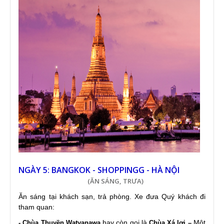
NGÀY 5: BANGKOK - SHOPPINGG - HÀ NỘI
(ĂN SÁNG, TRƯA)
Ăn sáng tại khách sạn, trả phòng. Xe đưa Quý khách đi
tham quan:
hay còn gọi là
Một
- Chùa Thuyền Watyanawa
Chùa Xá lợi –