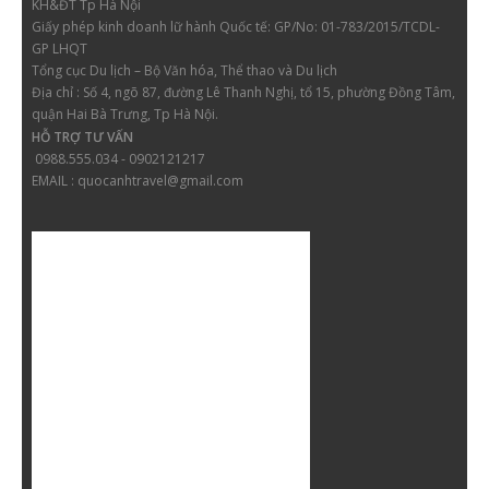
KH&ĐT Tp Hà Nội
Giấy phép kinh doanh lữ hành
Quốc tế: GP/No: 01-783/2015/TCDL-
GP LHQT
Tổng cục Du lịch – Bộ Văn hóa, Thể thao và Du lịch
Địa chỉ :
Số 4, ngõ 87, đường Lê Thanh Nghị, tổ 15, phường Đồng Tâm,
quận Hai Bà Trưng, Tp Hà Nội.
HỖ TRỢ TƯ VẤN
0988.555.034 - 0902121217
EMAIL : quocanhtravel@gmail.com