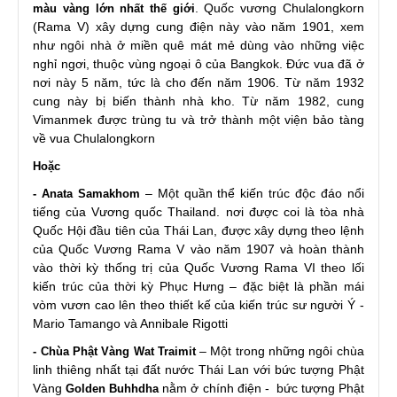
. Quốc vương Chulalongkorn
màu vàng
lớn nhất thế giới
(Rama V) xây dựng cung điện này vào năm 1901, xem
như ngôi nhà ở miền quê mát mẻ dùng vào những việc
nghỉ ngơi, thuộc vùng ngoại ô của Bangkok. Đức vua đã ở
nơi này 5 năm, tức là cho đến năm 1906. Từ năm 1932
cung này bị biến thành nhà kho. Từ năm 1982, cung
Vimanmek được trùng tu và trở thành một viện bảo tàng
về vua Chulalongkorn
H
oặc
– Một quần thể kiến trúc độc đáo nổi
-
Anata Samakhom
tiếng của Vương quốc Thailand. nơi được coi là tòa nhà
Quốc Hội đầu tiên của Thái Lan, được xây dựng theo lệnh
của Quốc Vương Rama V vào năm 1907 và hoàn thành
vào thời kỳ thống trị của Quốc Vương Rama VI theo lối
kiến trúc của thời kỳ Phục Hưng – đặc biệt là phần mái
vòm vươn cao lên theo thiết kế của kiến trúc sư người Ý -
Mario Tamango và Annibale Rigotti
– Một trong những ngôi chùa
- Chùa Phật Vàng Wat Traimit
linh thiêng nhất tại đất nước Thái Lan với bức tượng Phật
Vàng
nằm ở chính điện - bức tượng Phật
Golden Buhhdha