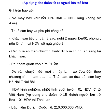
(Áp dụng cho đoàn từ 15 người lớn trở lên)
Giá trên bao gồm:
- Vé máy bay khứ hồi HN- BKK – HN (Hàng không Air
Asia).
- Thuế sân bay và phụ phí xăng dầu.
- Khách sạn tiêu chuẩn 3 sao: nghỉ 2 người lớn/01 phòng ,
nếu lẻ tính cả HDV sẽ ngủ ghép 3.
- Các bữa ăn theo chương trình: 07 bữa chính, ăn sáng tại
khách sạn.
- Phí tham quan vào cửa 01 lần.
- Xe vận chuyển đời mới , máy lạnh: xe đưa đón theo
chương trình tham quan tại Thái Lan, xe đưa đón sân bay
Hà Nội // Nội Bài.
- HDV kinh nghiệm, nhiệt tình suốt tuyến: 01 HDV đi từ
Việt Nam (Áp dụng cho đoàn từ 15 khách người lớn trở
lên) + 01 HDV tại Thái Lan
- Bảo hiểm Du lịch Quốc Tế: 210.000.000 VNĐ.