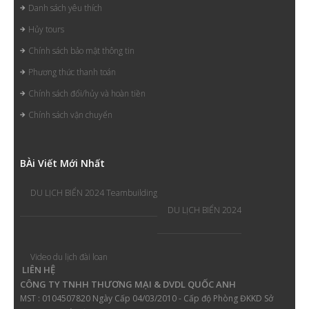
Danh sách yêu thích
Hủy tours
Chính sách bảo mật thông tin
Phương thức thanh toán
Chính sách đổi/hủy và hoàn tiền
Chính sách vận chuyển
B
Ài Viết Mới Nhất
DU LỊCH BIỂN 2024 Teambuilding
DU LỊCH BIỂN 2024
Video du lịch đài loan
LIÊN HỆ
CÔNG TY TNHH THƯƠNG MẠI & DVDL QUỐC ANH
MST : 0104507820 Ngày Cấp 04/03/2010 - Cấp độ Phòng ĐKKD Sở