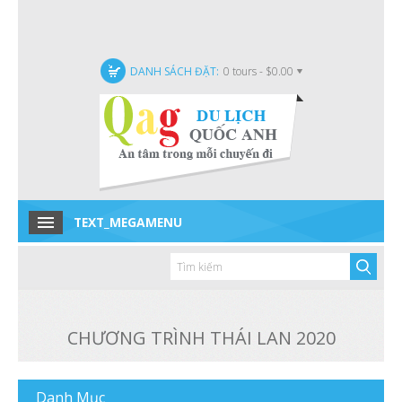
DANH SÁCH ĐẶT:
0 tours - $0.00
TEXT_MEGAMENU
Home
Tour trong nước
Tour quốc tế
CHƯƠNG TRÌNH THÁI LAN 2020
Tour Đặc Biệt
Tin tức
Danh
Mục