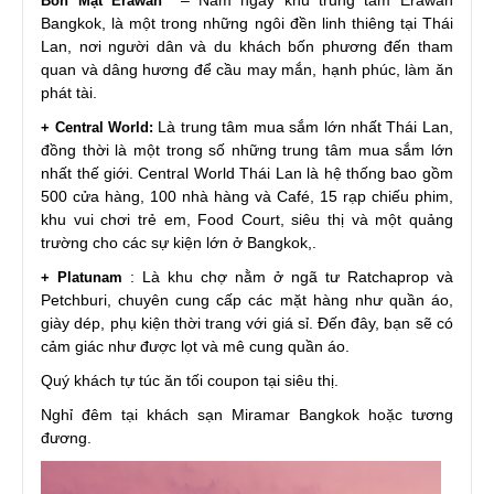
– Nằm ngay khu trung tâm Erawan
Bốn Mặt Erawan
Bangkok, là một trong những ngôi đền linh thiêng tại Thái
Lan, nơi người dân và du khách bốn phương đến tham
quan và dâng hương để cầu may mắn, hạnh phúc, làm ăn
phát tài.
Là trung tâm mua sắm lớn nhất Thái Lan,
+ Central World:
đồng thời là một trong số những trung tâm mua sắm lớn
nhất thế giới. Central World Thái Lan là hệ thống bao gồm
500 cửa hàng, 100 nhà hàng và Café, 15 rạp chiếu phim,
khu vui chơi trẻ em, Food Court, siêu thị và một quảng
trường cho các sự kiện lớn ở Bangkok,.
: Là khu chợ nằm ở ngã tư Ratchaprop và
+ Platunam
Petchburi, chuyên cung cấp các mặt hàng như quần áo,
giày dép, phụ kiện thời trang với giá sỉ. Đến đây, bạn sẽ có
cảm giác như được lọt và mê cung quần áo.
Quý khách tự túc ăn tối coupon tại siêu thị.
Nghỉ đêm tại khách sạn Miramar Bangkok hoặc tương
đương.