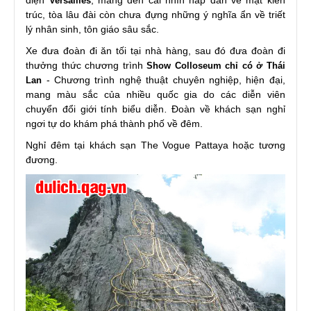
điện
, mang đến cái nhìn hấp dẫn về mặt kiến
Versailles
trúc, tòa lâu đài còn chưa đựng những ý nghĩa ẩn về triết
lý nhân sinh, tôn giáo sâu sắc.
Xe đưa đoàn đi ăn tối tại nhà hàng, sau đó đưa đoàn đi
thưởng thức chương trình
Show Colloseum
chỉ có ở Thái
- Chương trình nghệ thuật chuyên nghiệp, hiện đại,
Lan
mang màu sắc của nhiều quốc gia do các diễn viên
chuyển đổi giới tính biểu diễn
.
Đoàn về khách sạn nghỉ
ngơi tự do khám phá thành phố về đêm.
Nghỉ đêm tại khách sạn The Vogue Pattaya hoặc tương
đương.