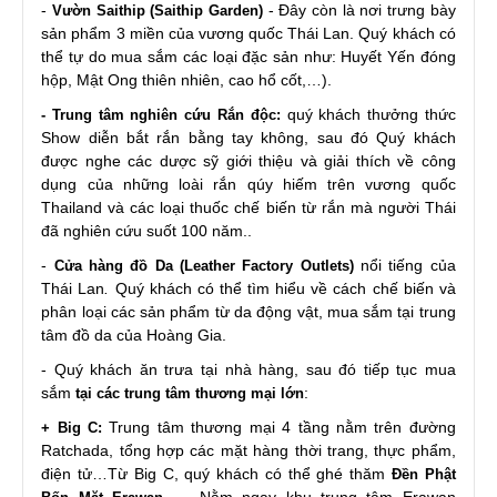
-
- Đây còn là nơi trưng bày
Vườn Saithip (Saithip Garden)
sản phẩm 3 miền của vương quốc Thái Lan. Quý khách có
thể tự do mua sắm các loại đặc sản như: Huyết Yến đóng
hộp, Mật Ong thiên nhiên, cao hổ cốt,…).
quý khách thưởng thức
- Trung tâm nghiên cứu Rắn độc:
Show diễn bắt rắn bằng tay không, sau đó Quý khách
được nghe các dược sỹ giới thiệu và giải thích về công
dụng của những loài rắn qúy hiếm trên vương quốc
Thailand và các loại thuốc chế biến từ rắn mà người Thái
đã nghiên cứu suốt 100 năm..
-
nổi tiếng của
Cửa hàng đồ Da
(Leather Factory Outlets)
Thái Lan
.
Quý khách có thể tìm hiểu về cách chế biến và
phân loại các sản phẩm từ da động vật, mua sắm tại trung
tâm đồ da của Hoàng Gia.
- Quý khách ăn trưa tại nhà hàng, sau đó tiếp tục mua
sắm
:
tại các trung tâm thương mại lớn
Trung tâm thương mại 4 tầng nằm trên đường
+ Big C:
Ratchada, tổng hợp các mặt hàng thời trang, thực phẩm,
điện tử…Từ Big C, quý khách có thể ghé thăm
Đền Phật