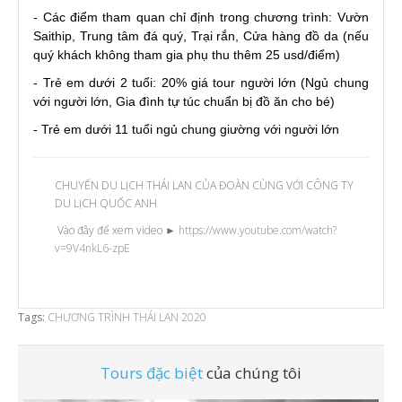
- Các điểm tham quan chỉ định trong chương trình: Vườn
Saithip, Trung tâm đá quý, Trại rắn, Cửa hàng đồ da (nếu
quý khách không tham gia phụ thu thêm 25 usd/điểm)
- Trẻ em dưới 2 tuổi: 20% giá tour người lớn (Ngủ chung
với người lớn, Gia đình tự túc chuẩn bị đồ ăn cho bé)
- Trẻ em dưới 11 tuổi ngủ chung giường với người lớn
CHUYẾN DU LỊCH THÁI LAN CỦA ĐOÀN CÙNG VỚI CÔNG TY
DU LỊCH QUỐC ANH
Vào đây để xem video ►
https://www.youtube.com/watch?
v=9V4nkL6-zpE
Tags:
CHƯƠNG TRÌNH THÁI LAN 2020
Tours đặc biệt
của chúng tôi