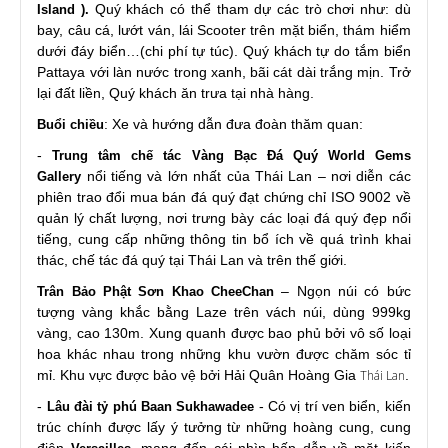
Quý khách có thể tham dự các trò chơi như: dù
Island ).
bay, câu cá, lướt ván, lái Scooter trên mặt biển, thám hiểm
dưới đáy biển…(chi phí tự túc). Quý khách tự do tắm biển
Pattaya với làn nước trong xanh, bãi cát dài trắng mịn. Trở
lại đất liền, Quý khách ăn trưa tại nhà hàng.
: Xe và hướng dẫn đưa đoàn thăm quan:
Buổi chiều
-
Trung tâm chế tác Vàng Bạc Đá Quý World Gems
nổi tiếng và lớn nhất của Thái Lan – nơi diễn các
Gallery
phiên trao đổi mua bán đá quý đạt chứng chỉ ISO 9002 về
quản lý chất lượng, nơi trưng bày các loại đá quý đẹp nổi
tiếng, cung cấp những thông tin bổ ích về quá trình khai
thác, chế tác đá quý tại Thái Lan và trên thế giới.
– Ngọn núi có bức
Trân Bảo Phật Sơn Khao CheeChan
tượng vàng khắc bằng Laze trên vách núi, dùng 999kg
vàng, cao 130m. Xung quanh được bao phủ bởi vô số loại
hoa khác nhau trong những khu vườn được chăm sóc tỉ
mỉ. Khu vực được bảo vệ bởi Hải Quân Hoàng Gia
Thái Lan
.
-
- Có vị trí ven biển, kiến
Lâu đài tỷ phú Baan Sukhawadee
trúc chính được lấy ý tưởng từ những hoàng cung, cung