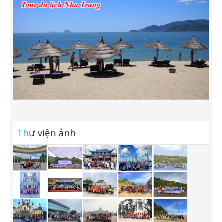
Th
ư viện ảnh