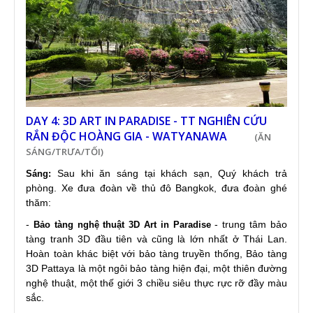
DAY 4: 3D ART IN PARADISE - TT NGHIÊN CỨU
RẮN ĐỘC HOÀNG GIA - WATYANAWA
(ĂN
SÁNG/TRƯA/TỐI)
Sau khi ăn sáng tại khách sạn, Quý khách trả
Sáng:
phòng. Xe đưa đoàn về thủ đô Bangkok, đưa đoàn ghé
thăm:
-
- trung tâm bảo
Bảo tàng nghệ thuật 3D Art in Paradise
tàng tranh 3D đầu tiên và cũng là lớn nhất ở Thái Lan.
Hoàn toàn khác biệt với bảo tàng truyền thống, Bảo tàng
3D Pattaya là một ngôi bảo tàng hiện đại, một thiên đường
nghệ thuật, một thế giới 3 chiều siêu thực rực rỡ đầy màu
sắc.