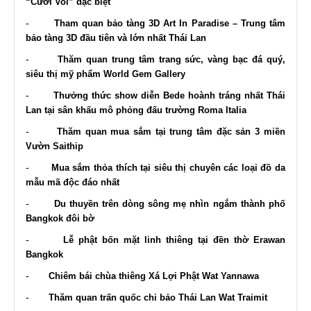
“Cưỡi Voi” đặc biệt
-
Tham quan bảo tàng 3D Art In Paradise – Trung tâm
bảo tàng 3D đầu tiên và lớn nhất Thái Lan
-
Thăm quan trung tâm trang sức, vàng bạc đá quý,
siêu thị mỹ phẩm World Gem Gallery
-
Thưởng thức show diễn Bede hoành tráng nhất Thái
Lan tại sân khấu mô phỏng đấu trường Roma Italia
-
Thăm quan mua sắm tại trung tâm đặc sản 3 miền
Vườn Saithip
-
Mua sắm thỏa thích tại siêu thị chuyên các loại đồ da
mẫu mã độc đáo nhất
-
Du thuyền trên dòng sông mẹ nhìn ngắm thành phố
Bangkok đôi bờ
-
Lễ phật bốn mặt linh thiêng tại đền thờ Erawan
Bangkok
-
Chiêm bái chùa thiêng Xá Lợi Phật Wat Yannawa
-
Thăm quan trấn quốc chi bảo Thái Lan Wat Traimit