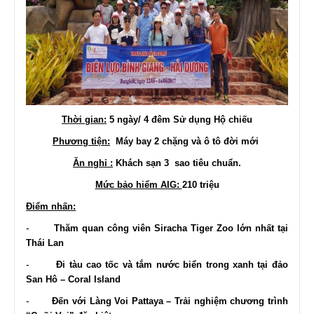
Thời gian:
5 ngày/ 4 đêm Sử dụng Hộ chiếu
Phương tiện:
Máy bay 2 chặng và ô tô đời mới
Ăn nghỉ :
Khách sạn 3 sao tiêu chuẩn.
Mức bảo hiểm AIG:
210 triệu
Điểm nhấn:
-
Thăm quan công viên Siracha Tiger Zoo lớn nhất tại
Thái Lan
-
Đi tàu cao tốc và tắm nước biển trong xanh tại đảo
San Hô – Coral Island
-
Đến với Làng Voi Pattaya – Trải nghiệm chương trình