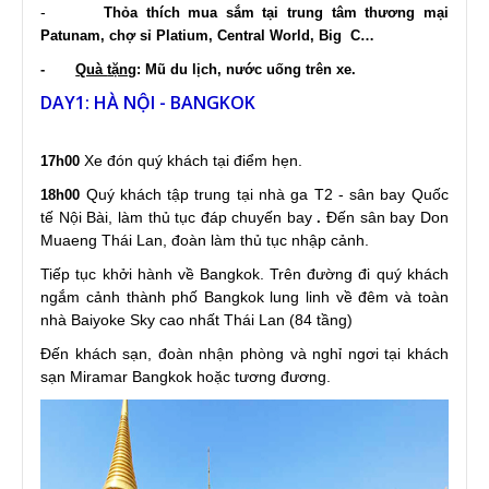
-
Thỏa thích mua sắm tại trung tâm thương mại
Patunam, chợ sỉ Platium, Central World, Big C…
-
Quà
tặng
: Mũ du lịch, nước uống trên xe.
DAY1: HÀ NỘI - BANGKOK
Xe đón quý khách tại điểm hẹn.
17h00
Quý khách tập trung tại nhà ga T2 - sân bay Quốc
18h00
tế Nội Bài, làm thủ tục đáp chuyến bay
Đến sân bay Don
.
Muaeng Thái Lan, đoàn làm thủ tục nhập cảnh.
Tiếp tục khởi hành về Bangkok. Trên đường đi quý khách
ngắm cảnh thành phố Bangkok lung linh về đêm và toàn
nhà Baiyoke Sky cao nhất Thái Lan (84 tầng)
Đến khách sạn, đoàn nhận phòng và nghỉ ngơi tại khách
sạn Miramar Bangkok hoặc tương đương.