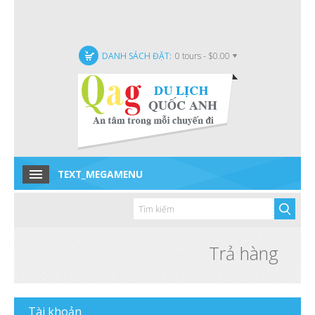
DANH SÁCH ĐẶT:
0 tours - $0.00
TEXT_MEGAMENU
Home
Tour trong nước
Tour quốc tế
Trả hàng
Tour Đặc Biệt
Tin tức
T
ài khoản