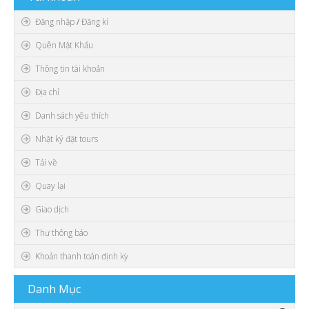
Video
Đăng nhập
/
Đăng kí
Quên Mật Khẩu
Thông tin tài khoản
Địa chỉ
Danh sách yêu thích
Nhật ký đặt tours
Tải về
Quay lại
Giao dịch
Thư thông báo
Khoản thanh toán định kỳ
Danh
Mục