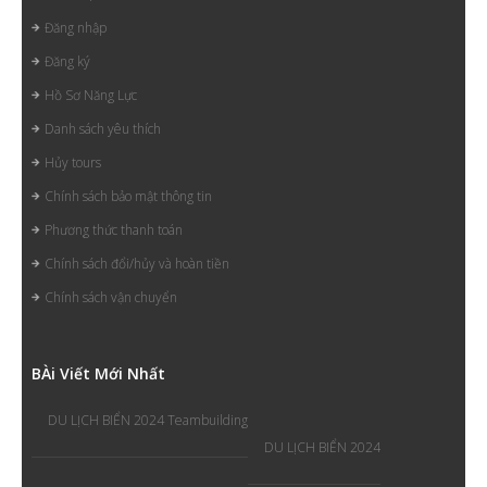
Đăng nhập
Đăng ký
Hồ Sơ Năng Lực
Danh sách yêu thích
Hủy tours
Chính sách bảo mật thông tin
Phương thức thanh toán
Chính sách đổi/hủy và hoàn tiền
Chính sách vận chuyển
B
Ài Viết Mới Nhất
DU LỊCH BIỂN 2024 Teambuilding
DU LỊCH BIỂN 2024