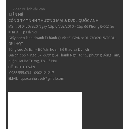
Video du lịch đài loan
LIÊN HỆ
CÔNG TY TNHH THƯƠNG MẠI & DVDL QUỐC ANH
MST : 0104507820 Ngày Cấp 04/03/2010 - Cấp độ Phòng ĐKKD Sở
KH&ĐT Tp Hà Nội
Giấy phép kinh doanh lữ hành
Quốc tế: GP/No: 01-783/2015/TCDL-
GP LHQT
Tổng cục Du lịch – Bộ Văn hóa, Thể thao và Du lịch
Địa chỉ :
Số 4, ngõ 87, đường Lê Thanh Nghị, tổ 15, phường Đồng Tâm,
quận Hai Bà Trưng, Tp Hà Nội.
HỖ TRỢ TƯ VẤN
0988.555.034 - 0902121217
EMAIL : quocanhtravel@gmail.com