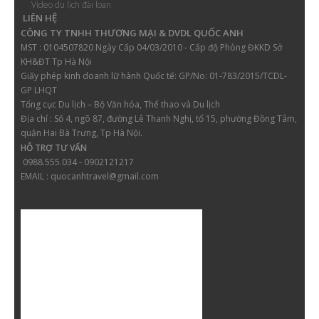
Video du lịch đài loan
LIÊN HỆ
CÔNG TY TNHH THƯƠNG MẠI & DVDL QUỐC ANH
MST : 0104507820 Ngày Cấp 04/03/2010 - Cấp độ Phòng ĐKKD Sở
KH&ĐT Tp Hà Nội
Giấy phép kinh doanh lữ hành
Quốc tế: GP/No: 01-783/2015/TCDL-
GP LHQT
Tổng cục Du lịch – Bộ Văn hóa, Thể thao và Du lịch
Địa chỉ :
Số 4, ngõ 87, đường Lê Thanh Nghị, tổ 15, phường Đồng Tâm,
quận Hai Bà Trưng, Tp Hà Nội.
HỖ TRỢ TƯ VẤN
0988.555.034 - 0902121217
EMAIL : quocanhtravel@gmail.com