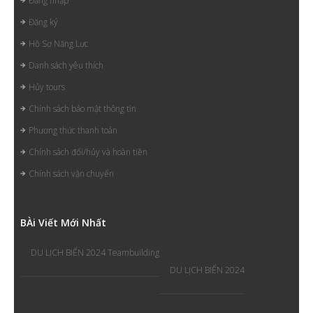
Đăng nhập
Đăng ký
Hồ Sơ Năng Lực
Danh sách yêu thích
Hủy tours
Chính sách bảo mật thông tin
Phương thức thanh toán
Chính sách đổi/hủy và hoàn tiền
Chính sách vận chuyển
B
Ài Viết Mới Nhất
DU LỊCH BIỂN 2024 Teambuilding
DU LỊCH BIỂN 2024