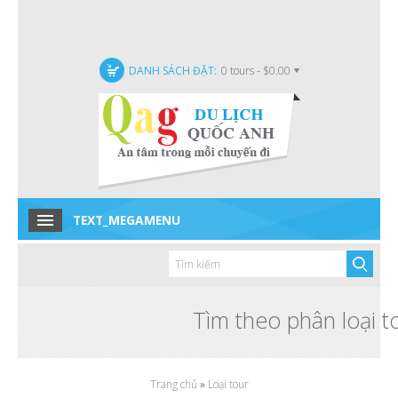
DANH SÁCH ĐẶT:
0 tours - $0.00
TEXT_MEGAMENU
Home
Tour trong nước
Tour quốc tế
Tìm theo phân loại t
Tour Đặc Biệt
Tin tức
Trang chủ
»
Loại tour