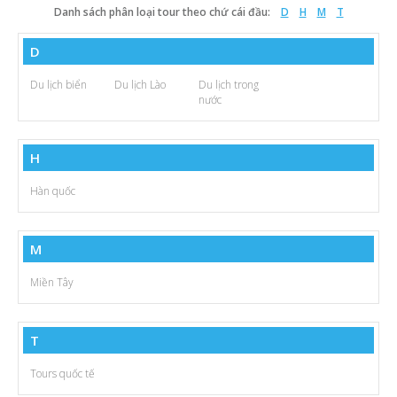
Video
Danh sách phân loại tour theo chứ cái đầu:
D
H
M
T
D
Du lịch biển
Du lịch Lào
Du lịch trong
nước
H
Hàn quốc
M
Miền Tây
T
Tours quốc tế