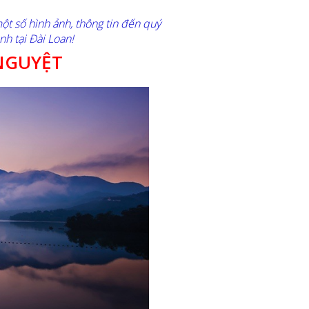
ột số hình ảnh, thông tin đến quý
nh tại Đài Loan!
NGUYỆT