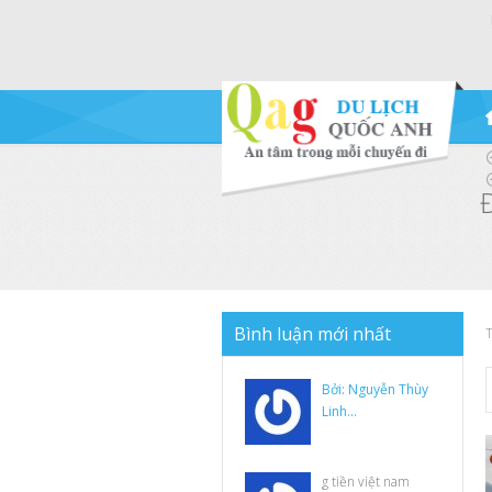
B
ình luận mới nhất
T
Bởi: Nguyễn Thùy
Linh...
g tiền việt nam