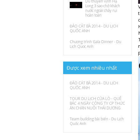
Du thuyền vịnh Hạ
Long 3 sao chở khách
nước ngoài cháy rụi
hoàn toàn
ĐẢO CÁT BÀ 2014 - DU LỊCH
QUỐC ANH
Chương trình Gala Dinner - Du
Lich Quoc Anh
Được
xem
nhiều nhất
ĐẢO CÁT BÀ 2014 - DU LỊCH
QUỐC ANH
TOUR DU LỊCH CỬA LÒ - QUÊ
BÁC 4 NGÀY CÔNG TY CP THỨC
ĂN CHĂN NUÔI THÁI DƯƠNG
Team building bãi biển - Du Lịch
Quốc Anh