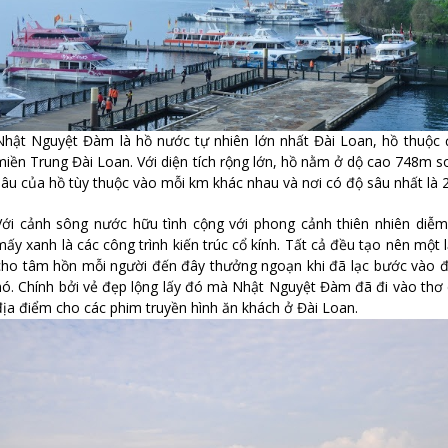
Nhật Nguyệt Đàm là hồ nước tự nhiên lớn nhất Đài Loan, hồ thuộc 
miền Trung Đài Loan. Với diện tích rộng lớn, hồ nằm ở dộ cao 748m 
sâu của hồ tùy thuộc vào mỗi km khác nhau và nơi có độ sâu nhất là 
Với cảnh sông nước hữu tình cộng với phong cảnh thiên nhiên diễ
mấy xanh là các công trình kiến trúc cổ kính. Tất cả đều tạo nên một l
cho tâm hồn mỗi người đến đây thưởng ngoạn khi đã lạc bước vào 
nó. Chính bởi vẻ đẹp lộng lấy đó mà Nhật Nguyệt Đàm đã đi vào thơ 
địa điểm cho các phim truyền hình ăn khách ở Đài Loan.