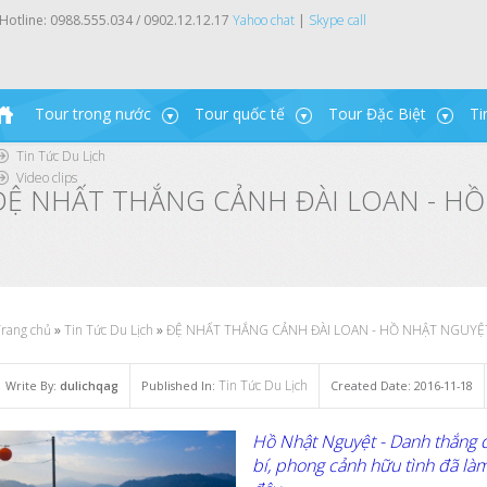
Hotline:
0988.555.034 / 0902.12.12.17
Yahoo chat
|
Skype call
Tour trong nước
Tour quốc tế
Tour Đặc Biệt
Ti
Tin Tức Du Lịch
Video clips
ĐỆ NHẤT THẮNG CẢNH ĐÀI LOAN - H
rang chủ
»
Tin Tức Du Lịch
»
ĐỆ NHẤT THẮNG CẢNH ĐÀI LOAN - HỒ NHẬT NGUYỆ
Tin Tức Du Lịch
Write By:
dulichqag
Published In:
Created Date: 2016-11-18
Hồ Nhật Nguyệt - Danh thắng đ
bí, phong cảnh hữu tình đã là