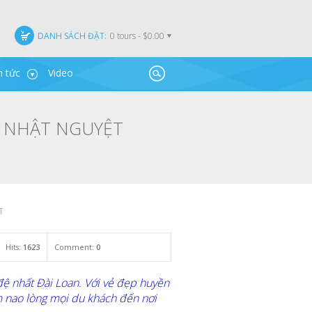
DANH SÁCH ĐẶT:
0 tours - $0.00
n tức
Video
Ồ NHẬT NGUYỆT
T
Hits:
1623
Comment:
0
ệ nhất Đài Loan. Với vẻ đẹp huyền
m nao lòng mọi du khách đến nơi