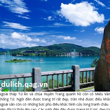
Ngoài tháp Từ Ân và chùa Huyền Trang quanh hồ còn có Miếu Vă
Khổng Tử. Ngôi đền được trang trí rất đẹp, trần nhà được điêu khắc
Ngoài sân còn có những bức phù điêu khắc hình cửu long tranh châu.
triền đồi từ thấp lên cao. Các ngôi đền đều được trang trí tỉ mỉ, đẹp từ