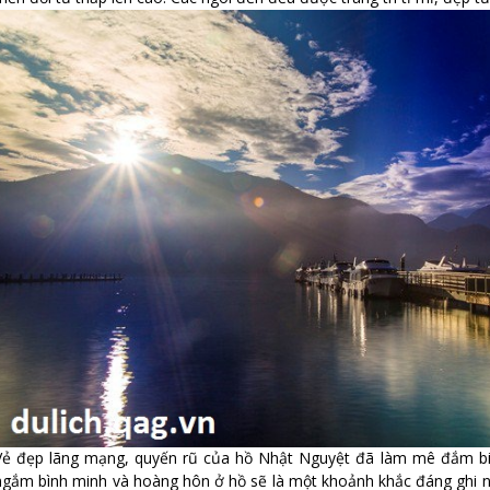
Vẻ đẹp lãng mạng, quyến rũ của hồ Nhật Nguyệt đã làm mê đắm bi
ngắm bình minh và hoàng hôn ở hồ sẽ là một khoảnh khắc đáng ghi n