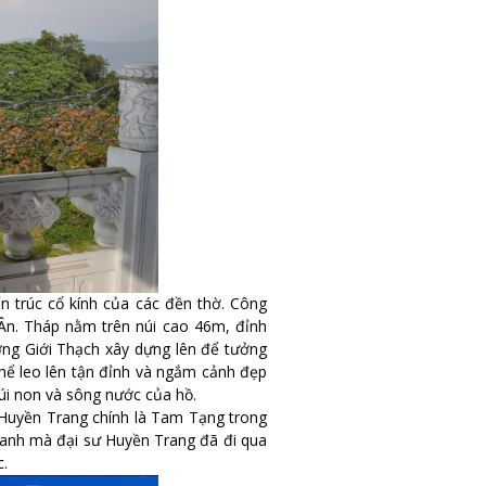
ến trúc cổ kính của các đền thờ. Công
 Ân. Tháp nằm trên núi cao 46m, đỉnh
ng Giới Thạch xây dựng lên để tưởng
hể leo lên tận đỉnh và ngắm cảnh đẹp
úi non và sông nước của hồ.
 Huyền Trang chính là Tam Tạng trong
 danh mà đại sư Huyền Trang đã đi qua
c.