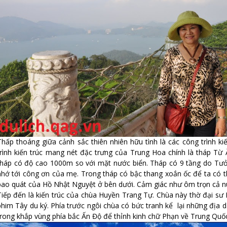
Thấp thoáng giữa cảnh sắc thiên nhiên hữu tình là các công trình ki
trình kiến trúc mang nét đặc trưng của Trung Hoa chính là tháp Từ
tháp có độ cao 1000m so với mặt nước biển. Tháp có 9 tầng do Tưở
nhớ tới công ơn của mẹ. Trong tháp có bậc thang xoắn ốc để ta có t
bao quát của Hồ Nhật Nguyệt ở bên dưới. Cảm giác như ôm trọn cả n
Tiếp đến là kiến trúc của chùa Huyền Trang Tự. Chùa này thờ đại sư
phim Tây du ký. Phía trước ngôi chùa có bức tranh kể lại những địa
trong khắp vùng phía bắc Ấn Độ để thỉnh kinh chữ Phạn về Trung Quố