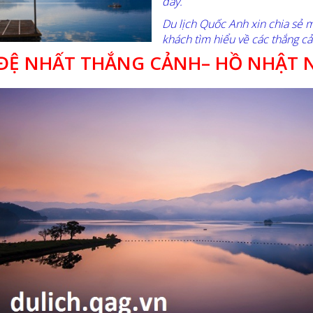
đây.
Du lịch Quốc Anh xin chia sẻ m
khách tìm hiểu về các thắng cả
ĐỆ NHẤT THẮNG CẢNH– HỒ NHẬT 