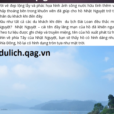
Với vẻ đẹp lộng lẫy và phác họa hình ảnh sông nước hữu tình thêm v
thấp thoáng bên trong khuôn viên đã giúp cho hồ Nhật Nguyệt trở 
chân du khách khi đến đây.
Hầu như tất cả các du khách khi đến du lịch Đài Loan đều thắc mắ
Nguyệt? Nhật Nguyệt – cái tên đầy lãng mạn của hồ đã khiến người
Theo tư liệu được ghi chép và truyền miệng, tên của hồ xuất phát từ 
nhìn về phía Tây của Nhật Nguyệt, bạn sẽ thấy hồ có hình dáng nh
phía Đông, hồ lại có hình dạng tròn tựa như mặt trời.