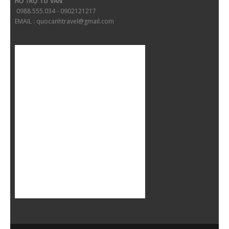
HỖ TRỢ TƯ VẤN
0988.555.034 - 0902121217
EMAIL : quocanhtravel@gmail.com