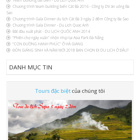
Team building bãi biển - Du Lịch Quốc Anh
Chương trình team building biển Cát Bà 2016 - Công ty DV ăn uống Ba
Sao
Chương trình Gala Dinner du lịch Cát Bà 3 ngày 2 đêm Công ty Ba Sao
Chương trình Gala Dinner - Du Lich Quoc Anh
Bắt đầu xuất phát - DU LỊCH QUỐC ANH 2014
“Phiên chợ ngày xuân” nhộn nhịp tại Asia Park Đà Nẵng
“CON ĐƯỜNG HẠNH PHÚC” Ở HÀ GIANG
ĐÓN GIÁNG SINH VÀ NĂM MỚI 2018 BẠN CHỌN ĐI DU LỊCH Ở ĐÂU?
DANH
MỤC TIN
Tours đặc biệt
của chúng tôi