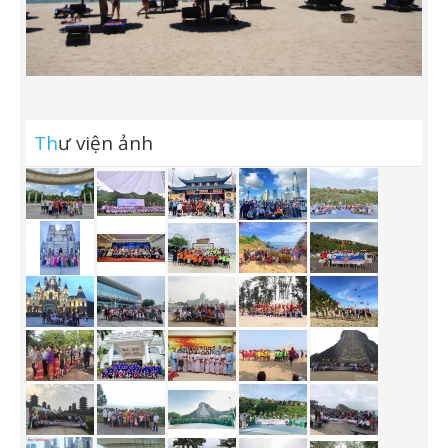
Th
ư viện ảnh