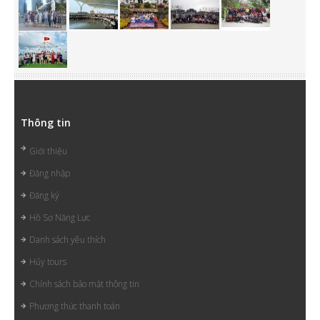
Thông tin
Giới thiệu
Đăng nhập
Đăng ký
Hồ Sơ Năng Lực
Danh sách yêu thích
Hủy tours
Chính sách bảo mật thông tin
Phương thức thanh toán