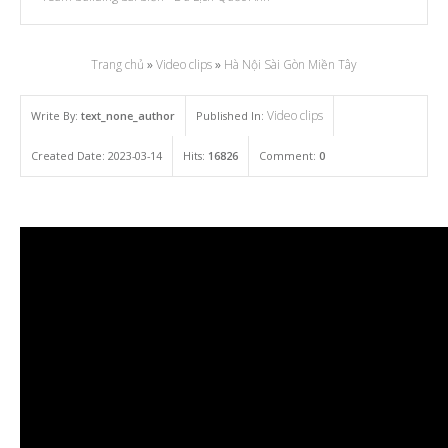
Trang chủ
»
Video clips
»
Hà Nội Sài Gòn Miền Tây
Video clips
Write By:
text_none_author
Published In:
Created Date: 2023-03-14
Hits:
16826
Comment:
0