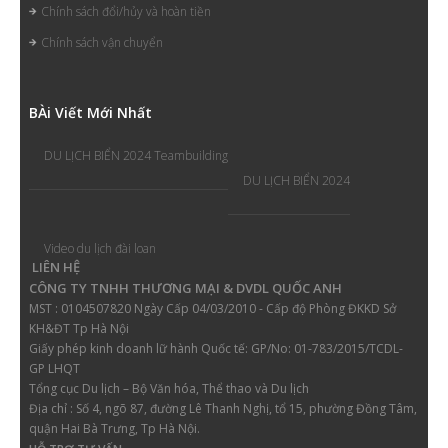
Chính sách đổi/hủy và hoàn tiền
Chính sách vận chuyển
B
Ài Viết Mới Nhất
DU LỊCH BIỂN 2024 Teambuilding
DU LỊCH BIỂN 2024
Video du lịch đài loan
LIÊN HỆ
CÔNG TY TNHH THƯƠNG MẠI & DVDL QUỐC ANH
MST : 0104507820 Ngày Cấp 04/03/2010 - Cấp độ Phòng ĐKKD Sở
KH&ĐT Tp Hà Nội
Giấy phép kinh doanh lữ hành
Quốc tế: GP/No: 01-783/2015/TCDL-
GP LHQT
Tổng cục Du lịch – Bộ Văn hóa, Thể thao và Du lịch
Địa chỉ :
Số 4, ngõ 87, đường Lê Thanh Nghị, tổ 15, phường Đồng Tâm,
quận Hai Bà Trưng, Tp Hà Nội.