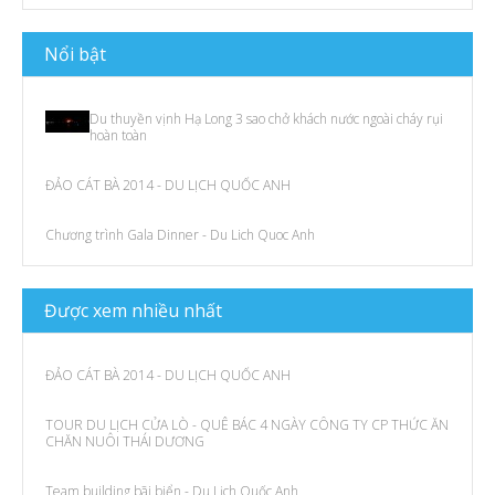
N
ổi bật
Du thuyền vịnh Hạ Long 3 sao chở khách nước ngoài cháy rụi
hoàn toàn
ĐẢO CÁT BÀ 2014 - DU LỊCH QUỐC ANH
Chương trình Gala Dinner - Du Lich Quoc Anh
Được
xem
nhiều nhất
ĐẢO CÁT BÀ 2014 - DU LỊCH QUỐC ANH
TOUR DU LỊCH CỬA LÒ - QUÊ BÁC 4 NGÀY CÔNG TY CP THỨC ĂN
CHĂN NUÔI THÁI DƯƠNG
Team building bãi biển - Du Lịch Quốc Anh