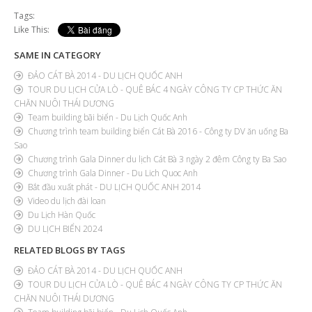
Tags:
Like This:
SAME IN CATEGORY
ĐẢO CÁT BÀ 2014 - DU LỊCH QUỐC ANH
TOUR DU LỊCH CỬA LÒ - QUÊ BÁC 4 NGÀY CÔNG TY CP THỨC ĂN
CHĂN NUÔI THÁI DƯƠNG
Team building bãi biển - Du Lịch Quốc Anh
Chương trình team building biển Cát Bà 2016 - Công ty DV ăn uống Ba
Sao
Chương trình Gala Dinner du lịch Cát Bà 3 ngày 2 đêm Công ty Ba Sao
Chương trình Gala Dinner - Du Lich Quoc Anh
Bắt đầu xuất phát - DU LỊCH QUỐC ANH 2014
Video du lịch đài loan
Du Lịch Hàn Quốc
DU LỊCH BIỂN 2024
RELATED BLOGS BY TAGS
ĐẢO CÁT BÀ 2014 - DU LỊCH QUỐC ANH
TOUR DU LỊCH CỬA LÒ - QUÊ BÁC 4 NGÀY CÔNG TY CP THỨC ĂN
CHĂN NUÔI THÁI DƯƠNG