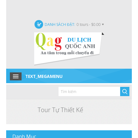
DANH SÁCH ĐẶT:
0 tours - $0.00
TEXT_MEGAMENU
Home
Tour trong nước
Tour quốc tế
Tour Tự Thiết Kế
Tour Đặc Biệt
Tin tức
Danh
Mục