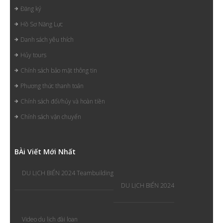
Đăng ký
Hồ Sơ Năng Lực
Danh sách yêu thích
Hủy tours
Chính sách bảo mật thông tin
Phương thức thanh toán
Chính sách đổi/hủy và hoàn tiền
Chính sách vận chuyển
B
Ài Viết Mới Nhất
DU LỊCH BIỂN 2024 Teambuilding
DU LỊCH BIỂN 2024
Video du lịch đài loan