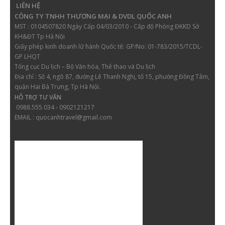
LIÊN HỆ
CÔNG TY TNHH THƯƠNG MẠI & DVDL QUỐC ANH
MST : 0104507820 Ngày Cấp 04/03/2010 - Cấp độ Phòng ĐKKD Sở
KH&ĐT Tp Hà Nội
Giấy phép kinh doanh lữ hành
Quốc tế: GP/No: 01-783/2015/TCDL-
GP LHQT
Tổng cục Du lịch – Bộ Văn hóa, Thể thao và Du lịch
Địa chỉ :
Số 4, ngõ 87, đường Lê Thanh Nghị, tổ 15, phường Đồng Tâm,
quận Hai Bà Trưng, Tp Hà Nội.
HỖ TRỢ TƯ VẤN
0988.555.034 - 0902121217
EMAIL : quocanhtravel@gmail.com