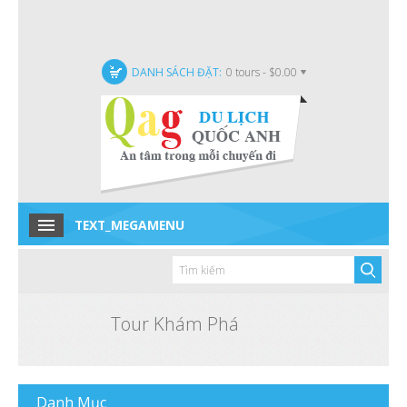
DANH SÁCH ĐẶT:
0 tours - $0.00
TEXT_MEGAMENU
Home
Tour trong nước
Tour quốc tế
Tour Khám Phá
Tour Đặc Biệt
Tin tức
Danh
Mục