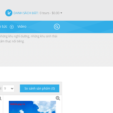
DANH SÁCH ĐẶT:
0 tours - $0.00
n tức
Video
những khu nghỉ dưỡng, những khu sinh thái
 ẩm thực nổi tiếng.
ị:
So sánh sản phẩm (0)