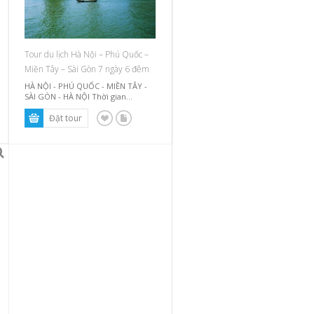
Tour du lịch Hà Nội – Phú Quốc –
Miền Tây – Sài Gòn 7 ngày 6 đêm
HÀ NỘI - PHÚ QUỐC - MIỀN TÂY -
SÀI GÒN - HÀ NỘI Thời gian...