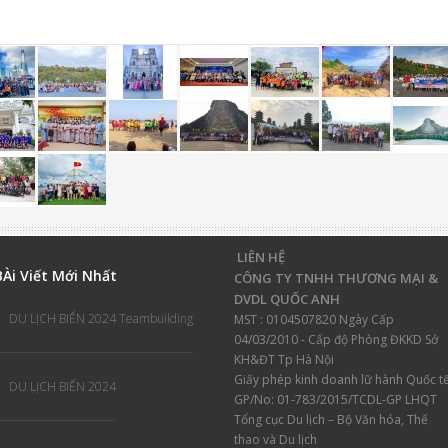
LIÊN HỆ
B
Ài Viết Mới Nhất
CÔNG TY TNHH THƯƠNG MẠI &
DVDL QUỐC ANH
DU LỊCH BIỂN 2024 Teambuilding
MST : 0104507820 Ngày Cấp
04/03/2010 - Cấp độ Phòng ĐKKD Sở
KH&ĐT Tp Hà Nội
Giấy phép kinh doanh lữ hành
Quốc tế
DU LỊCH BIỂN 2024
GP/No: 01-783/2015/TCDL-GP LHQT
Tổng cục Du lịch – Bộ Văn hóa, Thể
thao và Du lịch