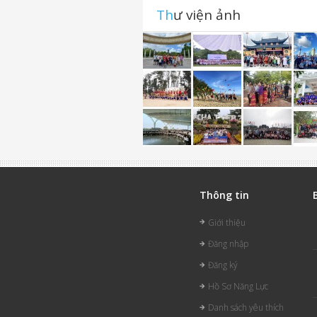
Th
ư viện ảnh
Thông tin
Giới thiệu
Đăng nhập
Đăng ký
Hồ Sơ Năng Lực
Danh sách yêu thích