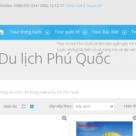
Hotline:
0988.555.034 / 0902.12.12.17
Yahoo chat
|
Skype call
Tour trong nước
Tour quốc tế
Tour Đặc Biệt
Ti
Tour du lịch Phú Quốc sẽ làm bạn ngất ngây với 
tuyệt, những bãi biển có cát trắng mịn và đặc sản
Du lịch Phú Quốc
rang chủ
»
Du lịch trong nước
»
Du lịch Phú Quốc
Sắp xếp theo:
Hiển th
Hiển thị: