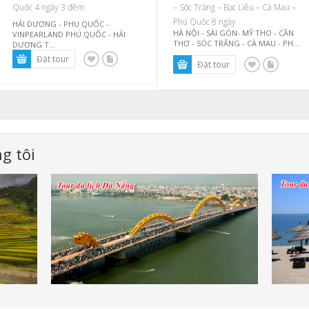
Quốc 4 ngày 3 đêm
– Sóc Trăng – Bạc Liêu – Cà Mau –
Phú Quốc 8 ngày
HẢI DƯƠNG - PHU QUỐC -
HÀ NỘI - SÀI GÒN- MỸ THO - CẦN
VINPEARLAND PHÚ QUỐC - HẢI
THƠ - SÓC TRĂNG - CÀ MAU - PH...
DƯƠNG T...
g tôi