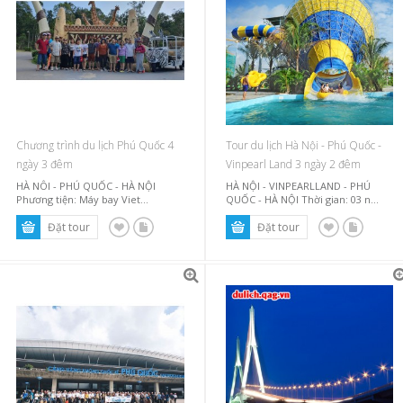
Chương trình du lịch Phú Quốc 4
Tour du lịch Hà Nội - Phú Quốc -
ngày 3 đêm
Vinpearl Land 3 ngày 2 đêm
HÀ NÔI - PHÚ QUỐC - HÀ NỘI
HÀ NỘI - VINPEARLLAND - PHÚ
Phương tiện: Máy bay Viet...
QUỐC - HÀ NỘI Thời gian: 03 n...