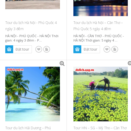
Tour du lịch Hà Nội - Phú Quốc 4
Tour du lịch Hà Nội – Cần Thơ –
ngày 3 đêm
Phú Quốc 5 ngày 4 đêm
HÀ NỘI - PHÚ QUỐC - HÀ NỘI Thời
HÀ NỘI - CẦN THƠ - PHÚ QUỐC -
gian: 4 ngày 3 đêm - P...
HÀ NỘI Thời gian: 5 ngày 4 ...
Tour du lịch Hải Dương – Phú
Tour HN – SG – Mỹ Tho – Cần Thơ