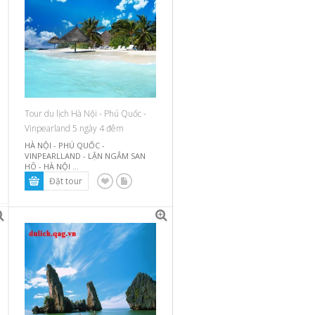
Tour du lịch Hà Nội - Phú Quốc -
Vinpearland 5 ngày 4 đêm
HÀ NỘI - PHÚ QUỐC -
VINPEARLLAND - LẶN NGẮM SAN
HÔ - HÀ NỘI ...