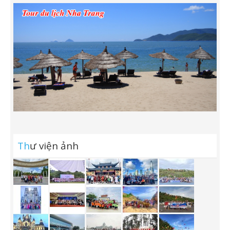
Th
ư viện ảnh