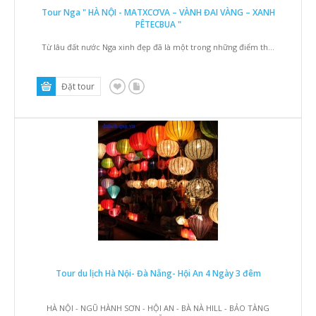
Tour Nga " HÀ NỘI - MATXCƠVA – VÀNH ĐAI VÀNG – XANH
PÊTECBUA "
Từ lâu đất nước Nga xinh đẹp đã là một trong những điểm th...
Tour du lịch Hà Nội- Đà Nẵng- Hội An 4 Ngày 3 đêm
HÀ NỘI - NGŨ HÀNH SƠN - HỘI AN - BÀ NÀ HILL - BẢO TÀNG