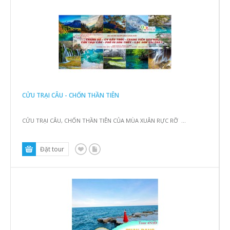
CỬU TRẠI CÂU - CHỐN THẦN TIÊN
CỬU TRẠI CÂU, CHỐN THẦN TIÊN CỦA MÙA XUÂN RỰC RỠ ...