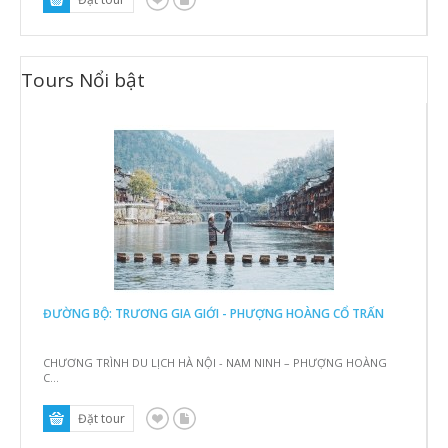
Tours
Nổi bật
ĐƯỜNG BỘ: TRƯƠNG GIA GIỚI - PHƯỢNG HOÀNG CỔ TRẤN
CHƯƠNG TRÌNH DU LỊCH HÀ NỘI - NAM NINH – PHƯỢNG HOÀNG
C...