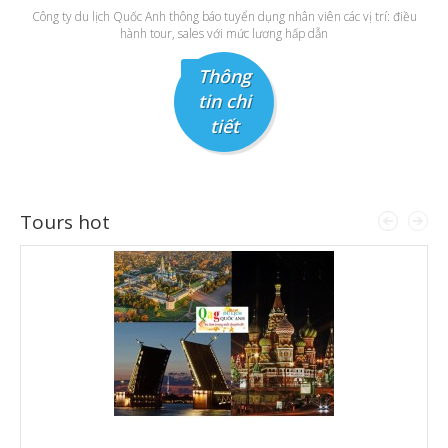
Công ty du lịch Quốc Anh thông báo tuyển dụng nhân viên các vị trí: điều
hành tour, sales với mức lương hấp dẫn
Thông
tin chi
tiết
Tours
hot